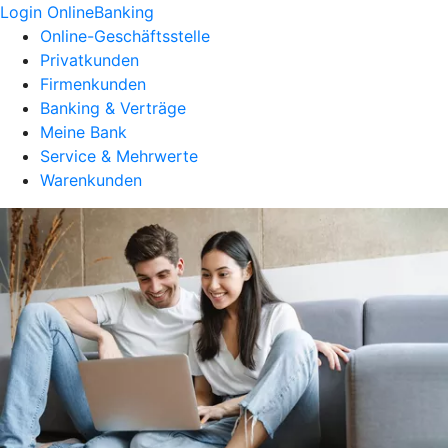
Login OnlineBanking
Online-Geschäftsstelle
Privatkunden
Firmenkunden
Banking & Verträge
Meine Bank
Service & Mehrwerte
Warenkunden