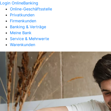
Login OnlineBanking
Online-Geschäftsstelle
Privatkunden
Firmenkunden
Banking & Verträge
Meine Bank
Service & Mehrwerte
Warenkunden