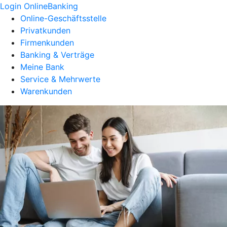
Login OnlineBanking
Online-Geschäftsstelle
Privatkunden
Firmenkunden
Banking & Verträge
Meine Bank
Service & Mehrwerte
Warenkunden